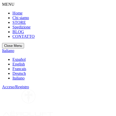
MENU
Home
Chi siamo
STORE
Spedizione
BLOG
CONTATTO
Close Menu
Italiano
Español
English
Français
Deutsch
Italiano
Acceso/Registro