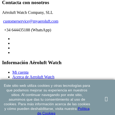
Contacta con nosotros
Aëroluft Watch Company, SLL
customerservice@myaeroluft.com
+34 644435188 (WhatsApp)
Información Aëroluft Watch
Mi cuenta
Acerca de Aeroluft Watch
Términos y condiciones
Este sitio web utiliza cookies y otras tecnologías para
Garantía limitada de dos años
que podamos mejorar su experiencia en nuestros
GASTOS DE ENVÍO
sitios. Al continuar navegando por este sitio,
asumimos que das tu consentimiento al uso de
© 2025
Aeroluft Watch Company
cookies. Para más información acerca de las cookies
Política de privacidad / Aviso legal
y cómo pueden deshabilitarse, visita nuestra
Política
Política de cookies
de Cookies
.