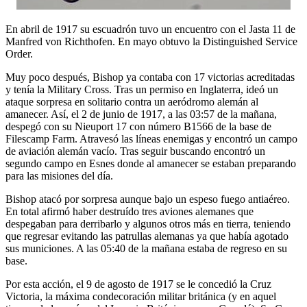
En abril de 1917 su escuadrón tuvo un encuentro con el Jasta 11 de
Manfred von Richthofen. En mayo obtuvo la Distinguished Service
Order.
Muy poco después, Bishop ya contaba con 17 victorias acreditadas
y tenía la Military Cross. Tras un permiso en Inglaterra, ideó un
ataque sorpresa en solitario contra un aeródromo alemán al
amanecer. Así, el 2 de junio de 1917, a las 03:57 de la mañana,
despegó con su Nieuport 17 con número B1566 de la base de
Filescamp Farm. Atravesó las líneas enemigas y encontró un campo
de aviación alemán vacío. Tras seguir buscando encontró un
segundo campo en Esnes donde al amanecer se estaban preparando
para las misiones del día.
Bishop atacó por sorpresa aunque bajo un espeso fuego antiaéreo.
En total afirmó haber destruído tres aviones alemanes que
despegaban para derribarlo y algunos otros más en tierra, teniendo
que regresar evitando las patrullas alemanas ya que había agotado
sus municiones. A las 05:40 de la mañana estaba de regreso en su
base.
Por esta acción, el 9 de agosto de 1917 se le concedió la Cruz
Victoria, la máxima condecoración militar británica (y en aquel