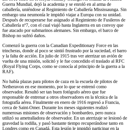
Guerra Mundial, dejó la academia y se enroló en al arma de
caballería, uniéndose al Regimiento de Caballería Mississaunga. Sin
embargo una neumonía le impidió viajar a Europa con su unidad.
Después de recuperarse fue asignado al Regimiento de Fusileros de
Caballería nº7, con el cual viajó hasta Inglaterra en un convoy que
fue atacado por submarinos alemanes. Sin embargo, el barco de
Bishop no sufrió daños.
Comenzó la guerra con la Canadian Expeditionary Force en las
trincheras, donde al poco se sintió frustrado por la suciedad, el barro
y la falta de acción. En julio de 1915 tras ver aterrizar un avión de
vuelta de una misión, solicitó y le fue concedido el traslado al RFC
(Royal Flying Corps, como se conocía al principio de la guerra a la
RAF).
No había plazas para pilotos de caza en la escuela de pilotos de
Netheravon en ese momento, por lo que se entrenó como
observador. Resultó ser tan buen fotógrafo aéreo que fue
responsable de entrenar a otros observadores en la técnica de la
fotografía aérea. Finalmente en enero de 1916 regresó a Francia,
cerca de Saint-Omer. Durante los meses siguientes realizó
numerosas misiones de observación y bombardeo, pero nunca
utilizó su ametralladora de observador. En un aterrizaje se lesionó de
gravedad la rodilla, y pasó bastante tiempo recuperándose tanto en
Londres como en Canadá. Esta lesión le impidió participar en la