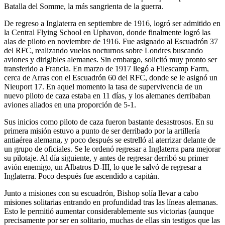
Batalla del Somme, la más sangrienta de la guerra.
De regreso a Inglaterra en septiembre de 1916, logró ser admitido en
la Central Flying School en Uphavon, donde finalmente logró las
alas de piloto en noviembre de 1916. Fue asignado al Escuadrón 37
del RFC, realizando vuelos nocturnos sobre Londres buscando
aviones y dirigibles alemanes. Sin embargo, solicitó muy pronto ser
transferido a Francia. En marzo de 1917 llegó a Filescamp Farm,
cerca de Arras con el Escuadrón 60 del RFC, donde se le asignó un
Nieuport 17. En aquel momento la tasa de supervivencia de un
nuevo piloto de caza estaba en 11 días, y los alemanes derribaban
aviones aliados en una proporción de 5-1.
Sus inicios como piloto de caza fueron bastante desastrosos. En su
primera misión estuvo a punto de ser derribado por la artillería
antiaérea alemana, y poco después se estrelló al aterrizar delante de
un grupo de oficiales. Se le ordenó regresar a Inglaterra para mejorar
su pilotaje. Al día siguiente, y antes de regresar derribó su primer
avión enemigo, un Albatros D-III, lo que le salvó de regresar a
Inglaterra. Poco después fue ascendido a capitán.
Junto a misiones con su escuadrón, Bishop solía llevar a cabo
misiones solitarias entrando en profundidad tras las líneas alemanas.
Esto le permitió aumentar considerablemente sus victorias (aunque
precisamente por ser en solitario, muchas de ellas sin testigos que las