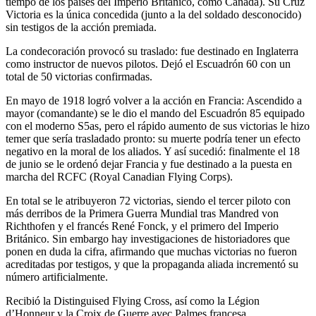
tiempo de los países del Imperio Británico, como Canadá). Su Cruz
Victoria es la única concedida (junto a la del soldado desconocido)
sin testigos de la acción premiada.
La condecoración provocó su traslado: fue destinado en Inglaterra
como instructor de nuevos pilotos. Dejó el Escuadrón 60 con un
total de 50 victorias confirmadas.
En mayo de 1918 logró volver a la acción en Francia: Ascendido a
mayor (comandante) se le dio el mando del Escuadrón 85 equipado
con el moderno S5as, pero el rápido aumento de sus victorias le hizo
temer que sería trasladado pronto: su muerte podría tener un efecto
negativo en la moral de los aliados. Y así sucedió: finalmente el 18
de junio se le ordenó dejar Francia y fue destinado a la puesta en
marcha del RCFC (Royal Canadian Flying Corps).
En total se le atribuyeron 72 victorias, siendo el tercer piloto con
más derribos de la Primera Guerra Mundial tras Mandred von
Richthofen y el francés René Fonck, y el primero del Imperio
Británico. Sin embargo hay investigaciones de historiadores que
ponen en duda la cifra, afirmando que muchas victorias no fueron
acreditadas por testigos, y que la propaganda aliada incrementó su
número artificialmente.
Recibió la Distinguised Flying Cross, así como la Légion
d’Honneur y la Croix de Guerre avec Palmes francesa.