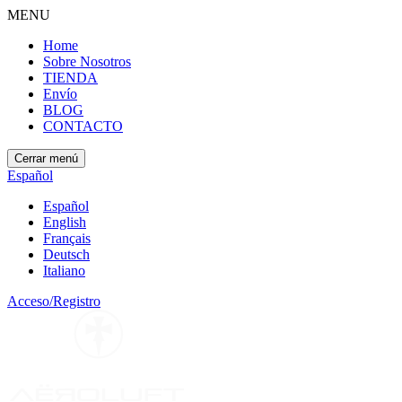
MENU
Home
Sobre Nosotros
TIENDA
Envío
BLOG
CONTACTO
Cerrar menú
Español
Español
English
Français
Deutsch
Italiano
Acceso/Registro