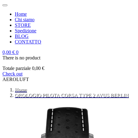
Home
Chi siamo
STORE
Spedizione
BLOG
CONTATTO
0,00 €
0
There is no product
Totale parziale
0,00 €
Check out
AEROLUFT
Home
OROLOGIO PILOTA CORSA TYPE 2 AVUS BERLIN