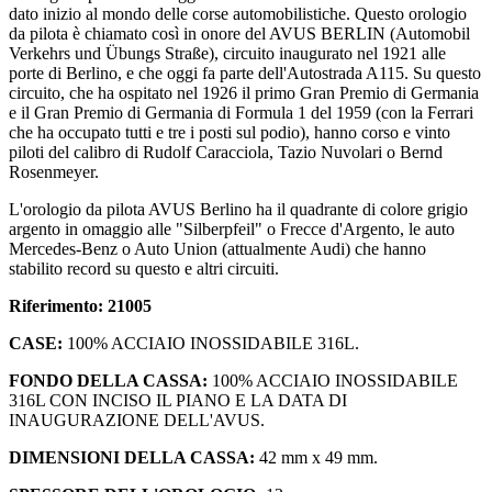
dato inizio al mondo delle corse automobilistiche. Questo orologio
da pilota è chiamato così in onore del AVUS BERLIN (Automobil
Verkehrs und Übungs Straße), circuito inaugurato nel 1921 alle
porte di Berlino, e che oggi fa parte dell'Autostrada A115. Su questo
circuito, che ha ospitato nel 1926 il primo Gran Premio di Germania
e il Gran Premio di Germania di Formula 1 del 1959 (con la Ferrari
che ha occupato tutti e tre i posti sul podio), hanno corso e vinto
piloti del calibro di Rudolf Caracciola, Tazio Nuvolari o Bernd
Rosenmeyer.
L'orologio da pilota AVUS Berlino ha il quadrante di colore grigio
argento in omaggio alle "Silberpfeil" o Frecce d'Argento, le auto
Mercedes-Benz o Auto Union (attualmente Audi) che hanno
stabilito record su questo e altri circuiti.
Riferimento: 21005
CASE:
100% ACCIAIO INOSSIDABILE 316L.
FONDO DELLA CASSA:
100% ACCIAIO INOSSIDABILE
316L CON INCISO IL PIANO E LA DATA DI
INAUGURAZIONE DELL'AVUS.
DIMENSIONI DELLA CASSA:
42 mm x 49 mm.