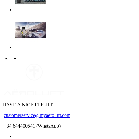


WE ARE PILOTS
HAVE A NICE FLIGHT
customerservice@myaeroluft.com
+34 644400541 (WhatsApp)