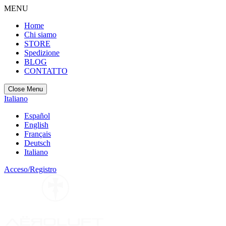
MENU
Home
Chi siamo
STORE
Spedizione
BLOG
CONTATTO
Close Menu
Italiano
Español
English
Français
Deutsch
Italiano
Acceso/Registro