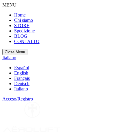
MENU
Home
Chi siamo
STORE
Spedizione
BLOG
CONTATTO
Close Menu
Italiano
Español
English
Français
Deutsch
Italiano
Acceso/Registro