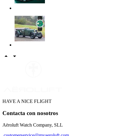


WE ARE PILOTS
HAVE A NICE FLIGHT
Contacta con nosotros
Aëroluft Watch Company, SLL
customerservice@myaeroluft.com