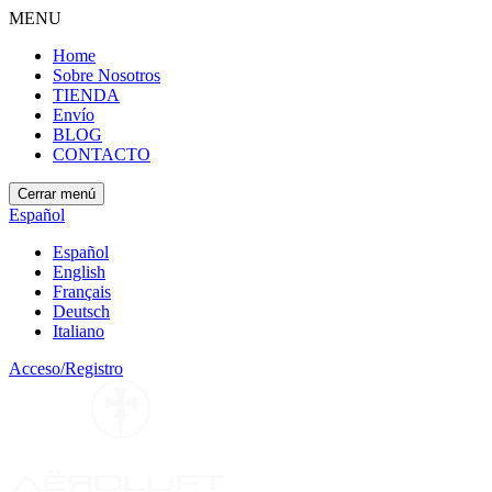
MENU
Home
Sobre Nosotros
TIENDA
Envío
BLOG
CONTACTO
Cerrar menú
Español
Español
English
Français
Deutsch
Italiano
Acceso/Registro