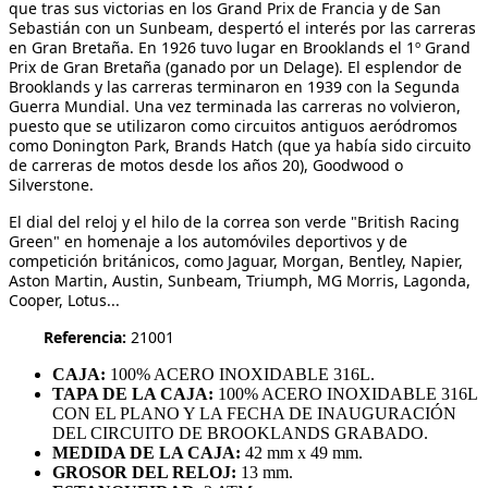
que tras sus victorias en los Grand Prix de Francia y de San
Sebastián con un Sunbeam, despertó el interés por las carreras
en Gran Bretaña. En 1926 tuvo lugar en Brooklands el 1º Grand
Prix de Gran Bretaña (ganado por un Delage). El esplendor de
Brooklands y las carreras terminaron en 1939 con la Segunda
Guerra Mundial. Una vez terminada las carreras no volvieron,
puesto que se utilizaron como circuitos antiguos aeródromos
como Donington Park, Brands Hatch (que ya había sido circuito
de carreras de motos desde los años 20), Goodwood o
Silverstone.
El dial del reloj y el hilo de la correa son verde "British Racing
Green" en homenaje a los automóviles deportivos y de
competición británicos, como Jaguar, Morgan, Bentley, Napier,
Aston Martin, Austin, Sunbeam, Triumph, MG Morris, Lagonda,
Cooper, Lotus...
Referencia:
21001
CAJA:
100% ACERO INOXIDABLE 316L.
TAPA DE LA CAJA:
100% ACERO INOXIDABLE 316L
CON EL PLANO Y LA FECHA DE INAUGURACIÓN
DEL CIRCUITO DE BROOKLANDS GRABADO.
MEDIDA DE LA CAJA:
42 mm x 49 mm.
GROSOR DEL RELOJ:
13 mm.