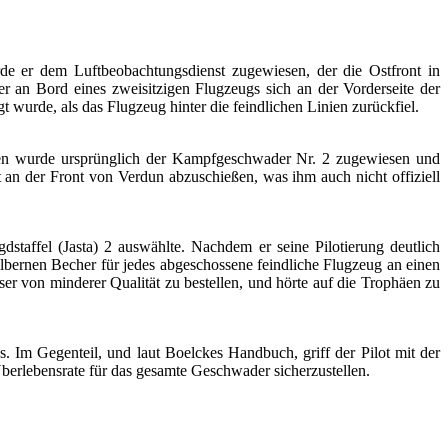
de er dem Luftbeobachtungsdienst zugewiesen, der die Ostfront in
 er an Bord eines zweisitzigen Flugzeugs sich an der Vorderseite der
wurde, als das Flugzeug hinter die feindlichen Linien zurückfiel.
fen wurde ursprünglich der Kampfgeschwader Nr. 2 zugewiesen und
rt an der Front von Verdun abzuschießen, was ihm auch nicht offiziell
staffel (Jasta) 2 auswählte. Nachdem er seine Pilotierung deutlich
silbernen Becher für jedes abgeschossene feindliche Flugzeug an einen
er von minderer Qualität zu bestellen, und hörte auf die Trophäen zu
. Im Gegenteil, und laut Boelckes Handbuch, griff der Pilot mit der
rlebensrate für das gesamte Geschwader sicherzustellen.