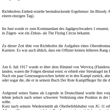
Richthofens Einheit erzielte beeindruckende Ergebnisse: Im Bloody 
einem einzigen Tag).
Im Juni wurde er zum Kommandant des Jagdgeschwaders 1 ernannt, de
in Zügen- wie ein Zirkus- als The Flying Circus bekannt.
Zu dieser Zeit übte von Richthofen die Aufgaben eines Oberstleutnan
Karriere. Es war auch üblich, dass ein Offizier keinen höheren Rang 
Am 6. Juli 1917 wurde er über dem Himmel von Wervicq (Flandern, Be
landen, waren die Folgen diesmal ernst: er erhielt eine Streukugel im
Nach ein paar Genesungswochen kehrte er in den Kampf zurück, aber 
oder sogar die, die er in seinem Buch Der Rote Kampfflieger für die
Aufgrund seines Status als Legende in Deutschland wurde ihm vorg
lehnte jedoch nach seiner schweren Verletzung eine Position in der
sollte.
Kurz nach seinem Wiedereintritt als Oberbefehlshaber von JG 11 erhi