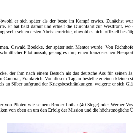
 obwohl er sich später als der beste im Kampf erwies. Zunächst wur
rte. Er bat bald darauf und erhielt die Durchfahrt zur Westfront, wo
 seinen ersten Abriss erreichte, obwohl es nicht offiziell bestätigt 
ammen, Oswald Boelcke, der später sein Mentor wurde. Von Richtho
schnittlicher Pilot aussah, gelang es ihm, einen französischen Nieupo
cke, der ihm nach einem Besuch als das deutsche Ass für seinen Jagd
6 in Cambrai, Frankreich. Von diesem Tag an bestellte er einen kleinen 
els an Silber aufgrund der Kriegsbeschränkungen, weigerte er sich Gläs
er von Piloten wie seinem Bruder Lothar (40 Siege) oder Werner Voss
en von oben an um den Erfolg der Mission und die höchstmögliche Übe