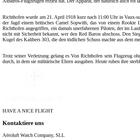
Albatros-Flugzeugen erzielt hat. Der Apparat, der natürlich auch rot la
Richthofen wurde am 21. April 1918 kurz nach 11:00 Uhr in Vaux-su
der Jagd einem britisches Camel Sopwith, das von einem Rookie 
Richthofen angegriffen, ein damals unerfahrenen Piloten, der im La
nicht mit Sicherheit bekannt, wer den Red Baron abschoss. Den Sie
Kugel des Kalibers 303, die den tödlichen Schuss machte aus dem 
Trotz seiner Verletzung gelang es Von Richthofen sein Flugzeug ohn
durch, in dem sie militärische Ehren ausgaben. Heute ruhen ihre ster
WE ARE PILOTS
HAVE A NICE FLIGHT
Kontaktiere uns
Aëroluft Watch Company, SLL