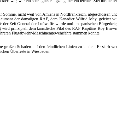
ckiert war, war ein sehr agiles Flugzeug, der ein leichtes Ziel für die 
r-Somme, nicht weit von Amiens in Nordfrankreich, abgeschossen und 
Leutnant der damaligen RAF, dem Kanadier Wilfrid May, geleitet wu
ufe der Zeit General der Luftwaffe wurde und im spanischen Bürgerkr
g wird prinzipiell dem kanadische Pilot des RAF-Kapitäns Roy Brown
mehreren Flugabwehr-Maschinengewehrfahre stammen könnte.
e großen Schaden auf den feindlichen Linien zu landen. Er starb wenig
blichen Überreste in Wiesbaden.