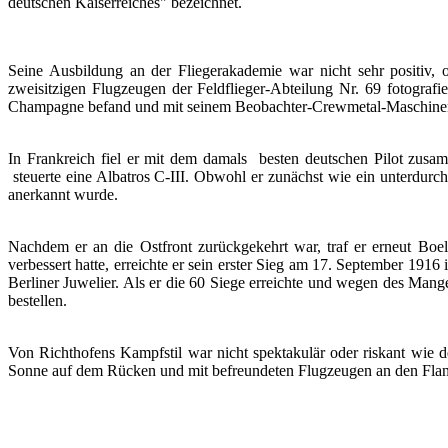
deutschen Kaiserreiches" bezeichnet.
Seine Ausbildung an der Fliegerakademie war nicht sehr positiv,
zweisitzigen Flugzeugen der Feldflieger-Abteilung Nr. 69 fotografie
Champagne befand und mit seinem Beobachter-Crewmetal-Maschinengewehr
In Frankreich fiel er mit dem damals
besten deutschen Pilot zus
steuerte eine Albatros C-III. Obwohl er zunächst wie ein unterdurch
anerkannt wurde.
Nachdem er an die Ostfront zurückgekehrt war, traf er erneut Boel
verbessert hatte, erreichte er sein erster Sieg am 17. September 191
Berliner Juwelier. Als er die 60 Siege erreichte und wegen des Mang
bestellen.
Von Richthofens Kampfstil war nicht spektakulär oder riskant wie d
Sonne auf dem Rücken und mit befreundeten Flugzeugen an den Flank