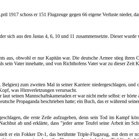
April 1917 schoss er 151 Flugzeuge gegen 66 eigene Verluste nieder, d
r sich aus den Jastas 4, 6, 10 und 11 zusammensetzte. Dieser wurde w
ts aus, obwohl er nur Kapitän war. Die deutsche Armee stieg ihren Of
als sein Vater innehatte, und von Richthofens Vater war zu dieser Zei
lgien) zum zweiten Mal in seiner Karriere niedergeschlagen, und obw
 Kopf, was Hirnverletzungen verursacht.
laut seinen Mannschaftskameraden er war nicht mehr selbst: er hörte 
 deutsche Propaganda beschrieben hatte; ein Buch, das er während sei
eschlagen, die erste Zeile aufzugeben, denn sein Tod im Kampf kön
 Nachhut ab und erklärte, dass "jeder arme Teufel seine Arbeit im S
elt er ein Fokker Dr-1, das berühmte Triple-Flugzeug, mit dem er nor