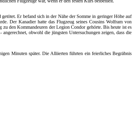
feindlichen Flugzeuge war, wenn er den festen Kurs beibehielt.
getötet. Er befand sich in der Nähe der Somme in geringer Höhe auf
rde. Der Kanadier hatte das Flugzeug seines Cousins Wolfram von
ieg zu den Kommandeuren der Legion Condor gehörte. Bis heute ist es
- angerechnet, obwohl die jüngsten Untersuchungen zeigen, dass die
en Minuten später. Die Alliierten führten ein feierliches Begräbnis