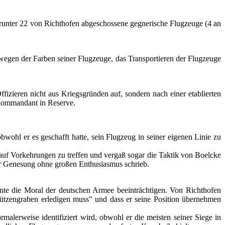
arunter 22 von Richthofen abgeschossene gegnerische Flugzeuge (4 an
egen der Farben seiner Flugzeuge, das Transportieren der Flugzeuge
fizieren nicht aus Kriegsgründen auf, sondern nach einer etablierten
t Kommandant in Reserve.
ohl er es geschafft hatte, sein Flugzeug in seiner eigenen Linie zu
auf Vorkehrungen zu treffen und vergaß sogar die Taktik von Boelcke
ner Genesung ohne großen Enthusiasmus schrieb.
nte die Moral der deutschen Armee beeinträchtigen. Von Richthofen
chützengraben erledigen muss" und dass er seine Position übernehmen
malerweise identifiziert wird, obwohl er die meisten seiner Siege in